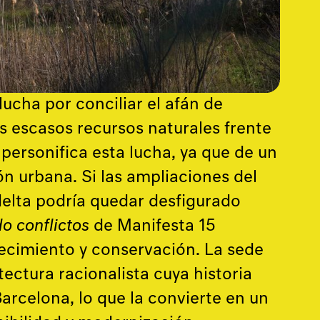
ucha por conciliar el afán de
s escasos recursos naturales frente
 personifica esta lucha, ya que de un
ón urbana. Si las ampliaciones del
 delta podría quedar desfigurado
o conflictos
de Manifesta 15
recimiento y conservación. La sede
tectura racionalista cuya historia
Barcelona, lo que la convierte en un