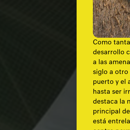
Como tantas
desarrollo 
a las amenaz
siglo a otr
puerto y el
hasta ser ir
destaca la 
principal de
está entrel