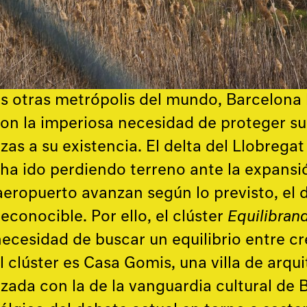
 otras metrópolis del mundo, Barcelona l
con la imperiosa necesidad de proteger su
as a su existencia. El delta del Llobregat
o ha ido perdiendo terreno ante la expansi
 aeropuerto avanzan según lo previsto, el
reconocible. Por ello, el clúster
Equilibrand
necesidad de buscar un equilibrio entre c
l clúster es Casa Gomis, una villa de arqui
azada con la de la vanguardia cultural de 