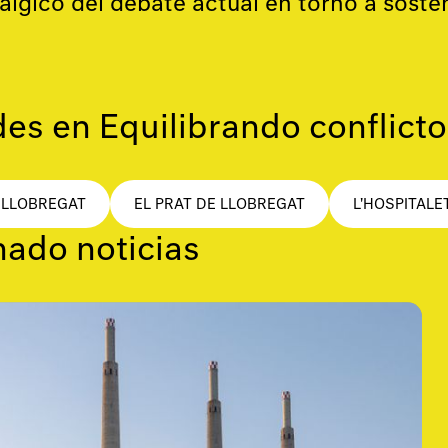
álgico del debate actual en torno a soste
es en Equilibrando conflicto
 LLOBREGAT
EL PRAT DE LLOBREGAT
L'HOSPITALE
nado noticias