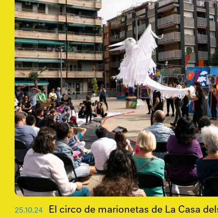
El circo de marionetas de La Casa del
25
.
10
.
24