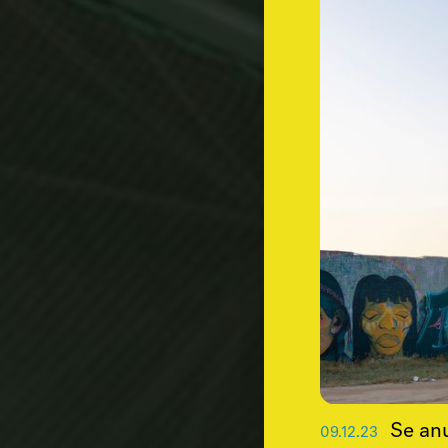
Se anu
09
.
12
.
23