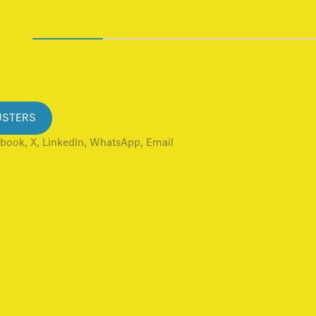
ÚSTERS
,
,
,
,