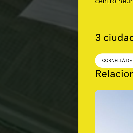
centro neur
3 ciudad
CORNELLÀ DE
Relacio