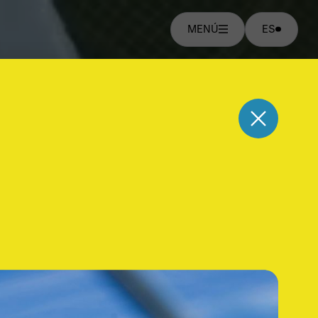
MENÚ
ES