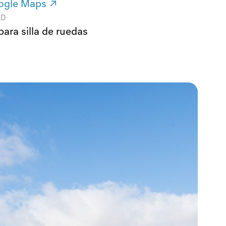
ogle Maps ↗
AD
para silla de ruedas