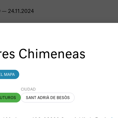
 — 24.11.2024
res Chimeneas
Manifesta 15 Barcelona Metr
al 24 de noviembre 2024 en 
EL MAPA
metropolitana.
CIUDAD
FUTUROS
SANT ADRIÀ DE BESÒS