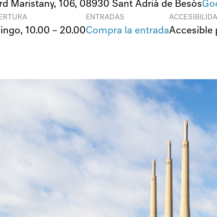
rd Maristany, 106, 08930 Sant Adrià de Besòs
Go
BERTURA
ENTRADAS
ACCESIBILID
ingo,
10.00 – 20.00
Compra la entrada
Accesible 