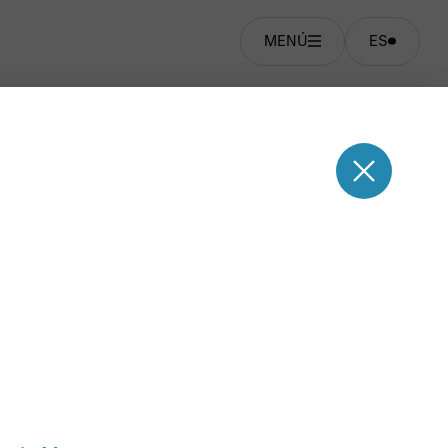
MENÚ
ES
opolitana se llevó a cabo del 8 de setiembre
las siguientes sedes de la región