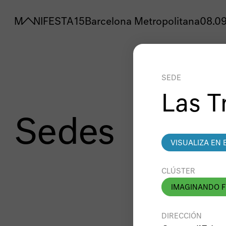
MANIFESTA 15
Barcelona Metropolitana
08.09
SEDE
Las T
Sedes
VISUALIZA EN 
CLÚSTER
IMAGINANDO 
DIRECCIÓN