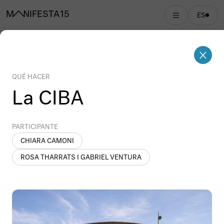
MANIFESTA 15
ES
Sedes
QUÉ HACER
La CIBA
Manifesta 15 Barcelona Metropolitana se llevó a
cabo del 8 de setiembre al 24 de noviembre 2024
PARTICIPANTE
en las siguientes sedes de la región
CHIARA CAMONI
metropolitana.
ROSA THARRATS I GABRIEL VENTURA