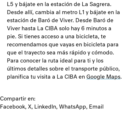
Programa
L5 y bájate en la estación de La Sagrera.
Desde allí, cambia al metro L1 y bájate en la
Mapa
estación de Baró de Viver. Desde Baró de
Qué hacer
Focus Weeks
Viver hasta La CIBA solo hay 6 minutos a
Participantes
pie. Si tienes acceso a una bicicleta, te
Visítanos
recomendamos que vayas en bicicleta para
Visitas para grupos
que el trayecto sea más rápido y cómodo.
Encuesta pública
Para conocer la ruta ideal para ti y los
Sedes
últimos detalles sobre el transporte público,
Colabora
planifica tu visita a La CIBA en
Google Maps
.
Colaboradores
Únete al equipo
Subscríbete a nuestro boletín
Compartir en:
Síguenos
,
,
,
,
Instagram
Facebook
X