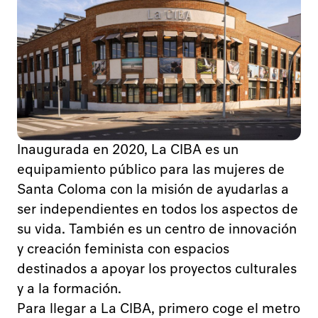
Oficinas de Manifesta 15
Edifici Editorial Gustavo Gili
Inaugurada en 2020, La CIBA es un
Carrer del Rosselló, 87-89
equipamiento público para las mujeres de
08029, Barcelona
Santa Coloma con la misión de ayudarlas a
España
ser independientes en todos los aspectos de
m15@manifesta.org
su vida. También es un centro de innovación
Sobre Manifesta 15
y creación feminista con espacios
Sobre Manifesta 15 Barcelona Metropolitana
destinados a apoyar los proyectos culturales
Organización
y a la formación.
Publicaciones
Para llegar a La CIBA, primero coge el metro
Preguntas frecuentes