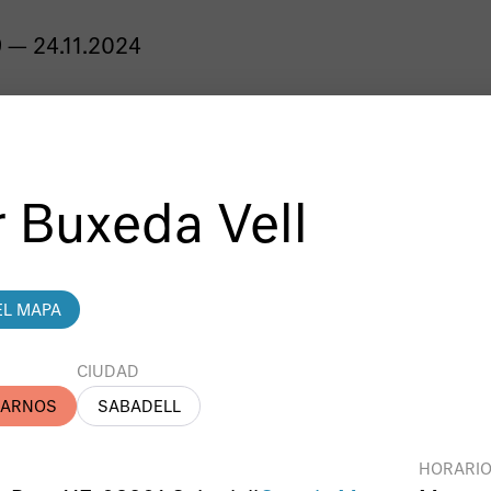
 — 24.11.2024
 Buxeda Vell
EL MAPA
CIUDAD
DARNOS
SABADELL
HORARIO