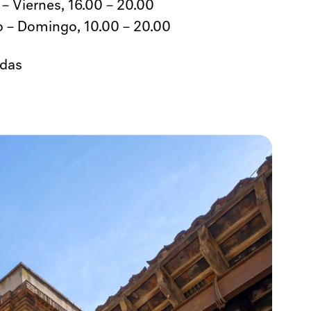
 – Viernes,
16.00 – 20.00
 – Domingo,
10.00 – 20.00
ado un nuevo marco
es e
edas
ue ya están
 metropolitana de