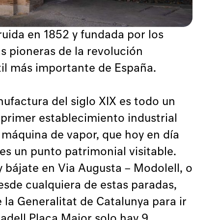
ruida en 1852 y fundada por los
s pioneras de la revolución
xtil más importante de España.
actura del siglo XIX es todo un
 primer establecimiento industrial
 máquina de vapor, que hoy en día
es un punto patrimonial visitable.
ón oficial de la bienal, los
y bájate en Via Augusta – Modolell, o
cíficos en los tres nodos
esde cualquiera de estas paradas,
go del río Besòs, el delta
 la Generalitat de Catalunya para ir
adell Plaça Major solo hay 9