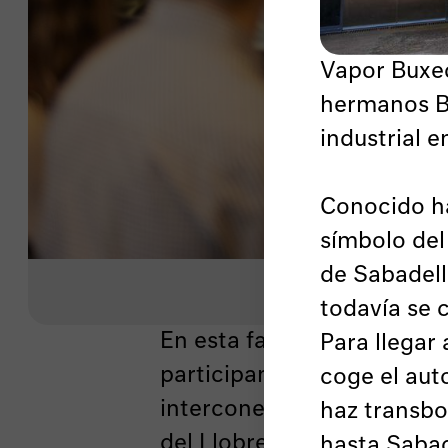
Vapor Buxed
hermanos Bu
industrial e
Conocido ha
símbolo del 
de Sabadell
todavía se 
En esta fase prebienal, cua
Para llegar
participantes seleccionad
coge el aut
interconectados identificad
haz transbo
del Llobregat y la sierra de
hasta Sabad