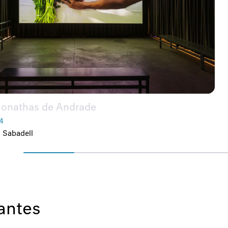
Jonathas de Andrade
4
, Sabadell
antes