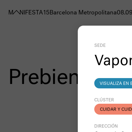
MANIFESTA 15
Barcelona Metropolitana
08.09
SEDE
Vapor
Prebienal
VISUALIZA EN 
CLÚSTER
CUIDAR Y CUI
DIRECCIÓN