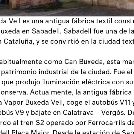
a Vell es una antigua fábrica textil const
xeda en Sabadell. Sabadell fue una de la
n Cataluña, y se convirtió en la ciudad te
bitualmente como Can Buxeda, esta manuf
patrimonio industrial de la ciudad. Fue el
 que produjo iluminación eléctrica con su
conserva. Actualmente, la antigua fábrica 
ndo falta más de un año para la inauguraci
 a Vapor Buxeda Vell, coge el autobús V11 
os investigan componentes temáticos espe
obús V9 y bájate en Calatrava – Vergós. D
os por el equipo de Manifesta 15: a lo lar
rdo al tren S2 operado por Ferrocarrils de
 Collserola.
ell Plaça Major. Desde la estación de Sab