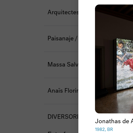
Arquitectes de Capçalera
Paisanaje / INLAND
Massa Salvatge
Anaïs Florin
DIVERSORIUM
Jonathas de 
1982, BR