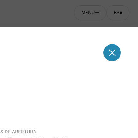
MENÚ
ES
S DE ABERTURA