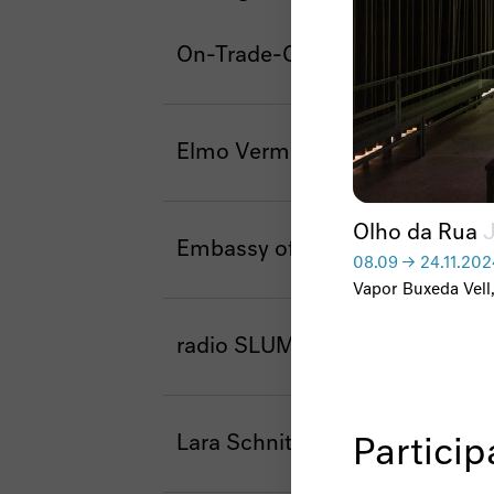
On-Trade-Off
Elmo Vermijs
Olho da Rua
Embassy of the North Sea
08
.
09
→
24
.
11
.
202
Vapor Buxeda Vell
radio SLUMBER
Lara Schnitger & Erika Sprey
Particip