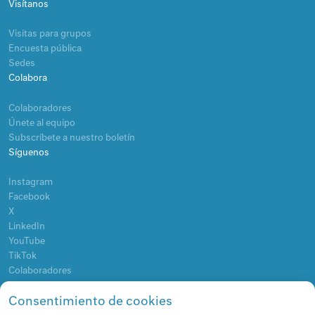
Visítanos
Visitas para grupos
Encuesta pública
Sedes
Colabora
Colaboradores
Únete al equipo
Subscríbete a nuestro boletín
Síguenos
Instagram
Facebook
X
LinkedIn
YouTube
TikTok
Colaboradores
Consentimiento de cookies